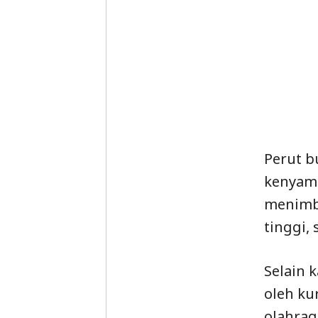
Perut b
kenyama
menimbu
tinggi,
Selain 
oleh ku
olahrag