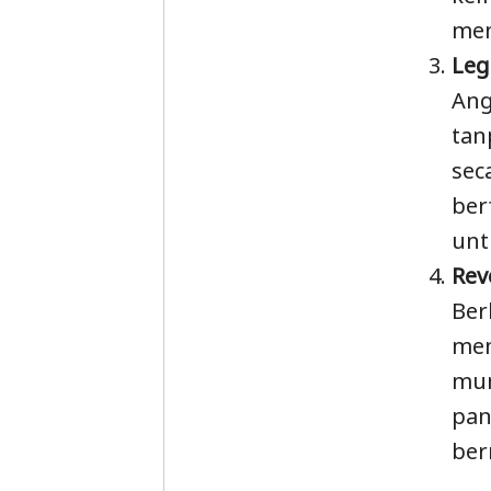
mem
Leg
Ang
tan
sec
ber
unt
Rev
Ber
men
mun
pan
ber