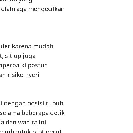
n olahraga mengecilkan
puler karena mudah
, sit up juga
perbaiki postur
n risiko nyeri
i dengan posisi tubuh
t selama beberapa detik
a dan wanita ini
membentuk otot perut,