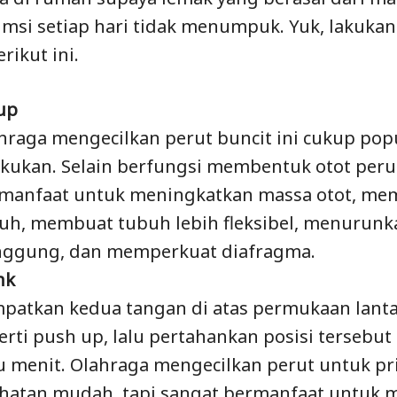
msi setiap hari tidak menumpuk. Yuk, lakuka
rikut ini.
 up
hraga mengecilkan perut buncit ini cukup po
akukan. Selain berfungsi membentuk otot perut
manfaat untuk meningkatkan massa otot, mem
uh, membuat tubuh lebih fleksibel, menurunka
ggung, dan memperkuat diafragma.
nk
patkan kedua tangan di atas permukaan lanta
erti push up, lalu pertahankan posisi tersebu
u menit. Olahraga mengecilkan perut untuk pri
ihatan mudah, tapi sangat bermanfaat untuk 