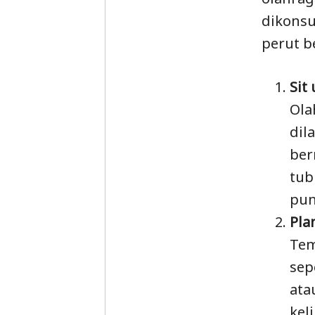
dikonsu
perut be
Sit
Ola
dil
ber
tub
pun
Pla
Tem
sep
ata
kel