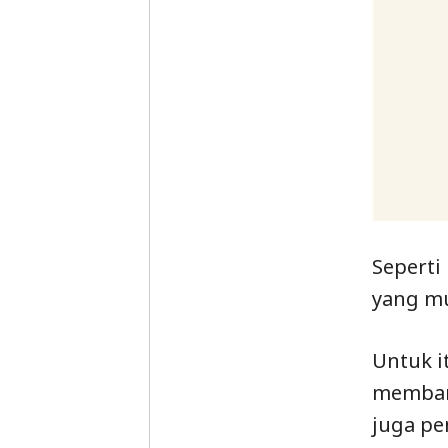
Seperti
yang m
Untuk i
membant
juga pe