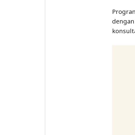
Program
dengan 
konsult