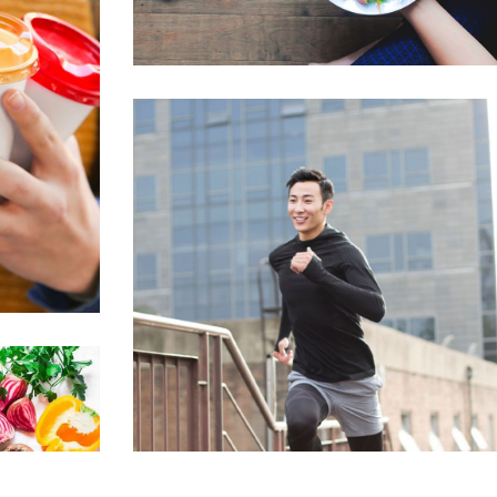
Diet
, Olahraga
, Gaya Hidup
, #dirumahaja
, Di
, Olahraga
, Gaya Hidup
, #dirumahaja
 dan
, Bisa
ahaja
, Diet
a
Ingin Menjaga Berat Badan Ideal?
ntuk
Ikuti Tips Ini Supaya Tubuhmu