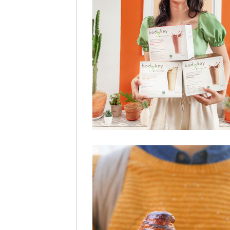
3 Varian Rasa Nutrilite Bod
untuk Dukung Hidup Sehat
Diet
, Olahraga
, Gaya Hidup
, #dirum
, Olahraga
, Gaya Hidup
, #dirumahaj