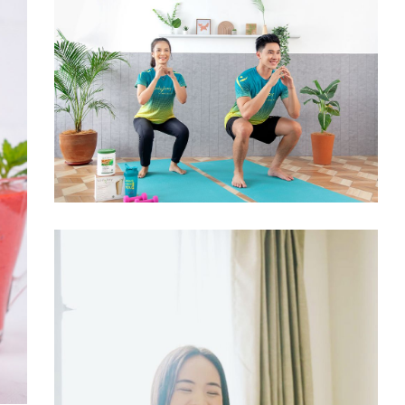
5 Tips Agar Tidak Malas
Berolahraga
Diet
, Olahraga
, Gaya Hidup
, #dirumahaja
, Diet
, Olahraga
, Gaya Hidup
, #dirumahaja
e,